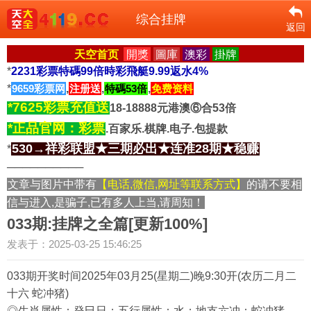
综合挂牌
返回
天空首页
開獎
圖庫
澳彩
掛牌
*
2231彩票特碼99倍時彩飛艇9.99返水4%
*
9659彩票网
,
注册送
,
特碼53倍
,
免费资料
*7625彩票充值送
18-18888元港澳⑥合53倍
*正品官网：彩票
.百家乐.棋牌.电子.包提款
530→祥彩联盟★三期必出★连准28期★稳赚
*
──────────
文章与图片中带有
【电话,微信,网址等联系方式】
的请不要相
信与进入,是骗子,已有多人上当,请周知！
033期:挂牌之全篇[更新100%]
发表于：2025-03-25 15:46:25
033期开奖时间2025年03月25(星期二)晚9:30开(农历二月二
十六 蛇冲猪)
◎生肖属性：癸巳日；五行属性：水；地支六冲：蛇冲猪，