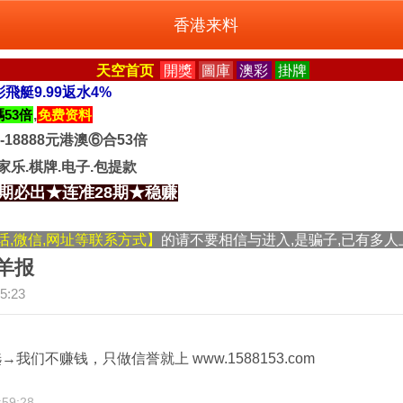
香港来料
天空首页
開獎
圖庫
澳彩
掛牌
彩飛艇9.99返水4%
53倍
,
免费资料
8-18888元港澳⑥合53倍
百家乐.棋牌.电子.包提款
三期必出★连准28期★稳赚
话,微信,网址等联系方式】
的请不要相信与进入,是骗子,已有多人
)羊报
5:23
→我们不赚钱，只做信誉就上 www.1588153.com
59:28