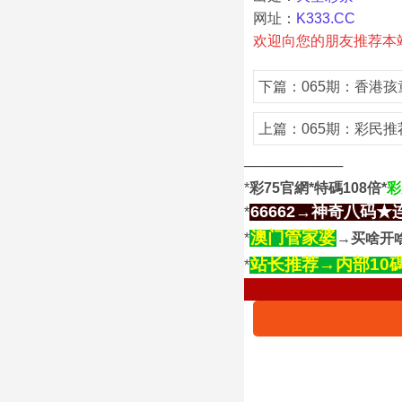
网址：
K333.CC
欢迎向您的朋友推荐本
下篇：
065期：香港孩
上篇：
065期：彩民
──────────
*
彩75官網*特碼108倍*
彩
66662→神奇八码
*
澳门管家婆
*
→买啥开啥
站长推荐→内部10
*