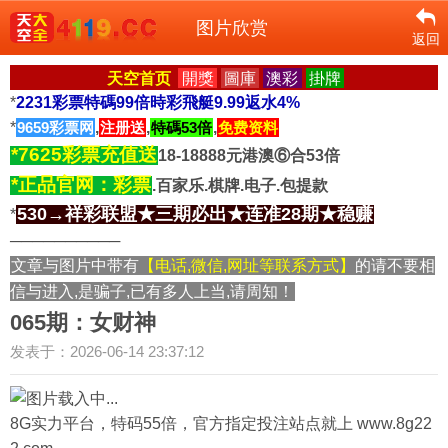
图片欣赏
返回
天空首页
開獎
圖庫
澳彩
掛牌
*
2231彩票特碼99倍時彩飛艇9.99返水4%
*
9659彩票网
,
注册送
,
特碼53倍
,
免费资料
*7625彩票充值送
18-18888元港澳⑥合53倍
*正品官网：彩票
.百家乐.棋牌.电子.包提款
530→祥彩联盟★三期必出★连准28期★稳赚
*
──────────
文章与图片中带有
【电话,微信,网址等联系方式】
的请不要相
信与进入,是骗子,已有多人上当,请周知！
065期：女财神
发表于：2026-06-14 23:37:12
8G实力平台，特码55倍，官方指定投注站点就上 www.8g22