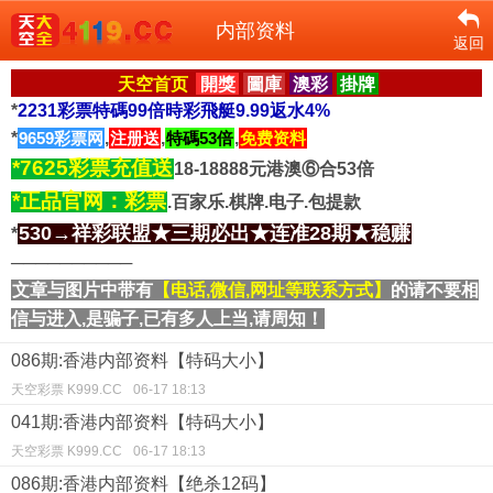
内部资料
返回
天空首页
開獎
圖庫
澳彩
掛牌
*
2231彩票特碼99倍時彩飛艇9.99返水4%
*
9659彩票网
,
注册送
,
特碼53倍
,
免费资料
*7625彩票充值送
18-18888元港澳⑥合53倍
*正品官网：彩票
.百家乐.棋牌.电子.包提款
530→祥彩联盟★三期必出★连准28期★稳赚
*
──────────
文章与图片中带有
【电话,微信,网址等联系方式】
的请不要相
信与进入,是骗子,已有多人上当,请周知！
086期:香港内部资料【特码大小】
天空彩票 K999.CC
06-17 18:13
041期:香港内部资料【特码大小】
天空彩票 K999.CC
06-17 18:13
086期:香港内部资料【绝杀12码】