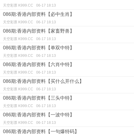
天空彩票 K999.CC
06-17 18:13
086期:香港内部资料【必中生肖】
天空彩票 K999.CC
06-17 18:13
086期:香港内部资料【家畜野兽】
天空彩票 K999.CC
06-17 18:13
086期:香港内部资料【单双中特】
天空彩票 K999.CC
06-17 18:13
086期:香港内部资料【六肖中特】
天空彩票 K999.CC
06-17 18:13
086期:香港内部资料【买什么开什么】
天空彩票 K999.CC
06-17 18:13
086期:香港内部资料【三头中特】
天空彩票 K999.CC
06-17 18:13
086期:香港内部资料【一波中特】
天空彩票 K999.CC
06-17 18:13
086期:香港内部资料【一句爆特码】