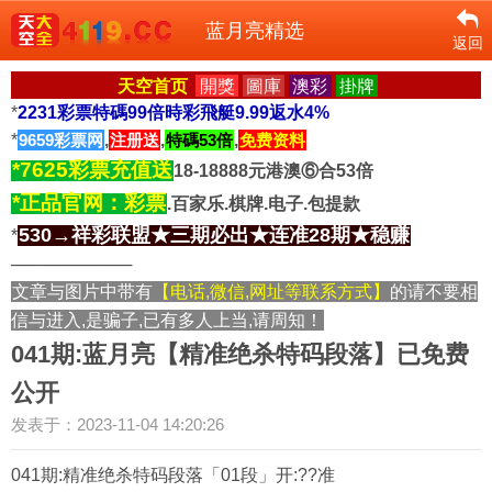
蓝月亮精选
返回
天空首页
開獎
圖庫
澳彩
掛牌
*
2231彩票特碼99倍時彩飛艇9.99返水4%
*
9659彩票网
,
注册送
,
特碼53倍
,
免费资料
*7625彩票充值送
18-18888元港澳⑥合53倍
*正品官网：彩票
.百家乐.棋牌.电子.包提款
530→祥彩联盟★三期必出★连准28期★稳赚
*
──────────
文章与图片中带有
【电话,微信,网址等联系方式】
的请不要相
信与进入,是骗子,已有多人上当,请周知！
041期:蓝月亮【精准绝杀特码段落】已免费
公开
发表于：2023-11-04 14:20:26
041期:精准绝杀特码段落「01段」开:??准