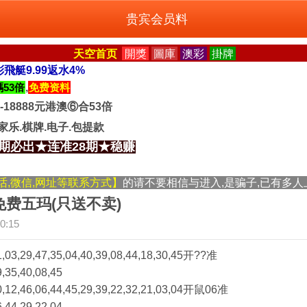
贵宾会员料
天空首页
開獎
圖庫
澳彩
掛牌
彩飛艇9.99返水4%
53倍
,
免费资料
8-18888元港澳⑥合53倍
百家乐.棋牌.电子.包提款
三期必出★连准28期★稳赚
话,微信,网址等联系方式】
的请不要相信与进入,是骗子,已有多人
免费五玛(只送不卖)
0:15
,29,47,35,04,40,39,08,44,18,30,45开??准
5,40,08,45
2,46,06,44,45,29,39,22,32,21,03,04开鼠06准
4,29,22,04