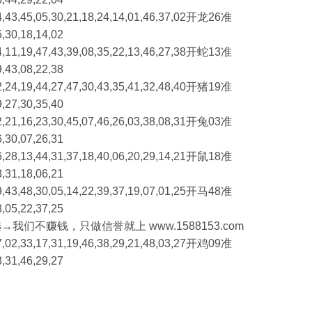
3,45,05,30,21,18,24,14,01,46,37,02开龙26准
0,18,14,02
1,19,47,43,39,08,35,22,13,46,27,38开蛇13准
3,08,22,38
4,19,44,27,47,30,43,35,41,32,48,40开猪19准
7,30,35,40
1,16,23,30,45,07,46,26,03,38,08,31开兔03准
0,07,26,31
8,13,44,31,37,18,40,06,20,29,14,21开鼠18准
1,18,06,21
3,48,30,05,14,22,39,37,19,07,01,25开马48准
5,22,37,25
→我们不赚钱，只做信誉就上 www.1588153.com
2,33,17,31,19,46,38,29,21,48,03,27开鸡09准
1,46,29,27