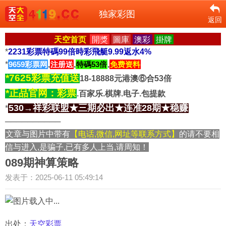
独家彩图
返回
天空首页
開獎
圖庫
澳彩
掛牌
*
2231彩票特碼99倍時彩飛艇9.99返水4%
*
9659彩票网
,
注册送
,
特碼53倍
,
免费资料
*7625彩票充值送
18-18888元港澳⑥合53倍
*正品官网：彩票
.百家乐.棋牌.电子.包提款
530→祥彩联盟★三期必出★连准28期★稳赚
*
──────────
文章与图片中带有
【电话,微信,网址等联系方式】
的请不要相
信与进入,是骗子,已有多人上当,请周知！
089期神算策略
发表于：2025-06-11 05:49:14
出处：
天空彩票