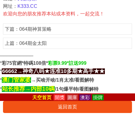
网址：
K333.CC
欢迎向您的朋友推荐本站或本资料，一起交流！
下篇：
064期神算策略
上篇：
064期金太阳
──────────
*
彩75官網*特碼108倍*
彩票9.99*註送999
66662→神奇八码★连准10多期★高手★★
*
澳门管家婆
*
→买啥开啥/1肖太准/看图解特
站长推荐→内部10碼
*
/1句爆平特/看图解特
天空首页
開獎
圖庫
澳彩
掛牌
返回首页