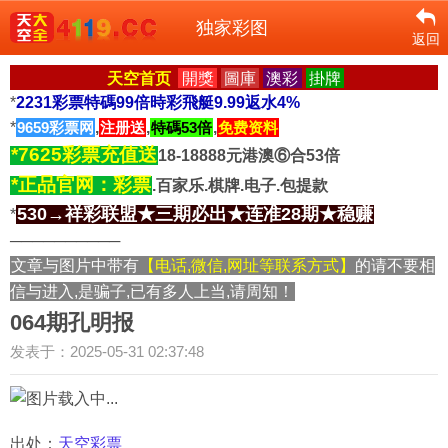
独家彩图
返回
天空首页
開獎
圖庫
澳彩
掛牌
*
2231彩票特碼99倍時彩飛艇9.99返水4%
*
9659彩票网
,
注册送
,
特碼53倍
,
免费资料
*7625彩票充值送
18-18888元港澳⑥合53倍
*正品官网：彩票
.百家乐.棋牌.电子.包提款
530→祥彩联盟★三期必出★连准28期★稳赚
*
──────────
文章与图片中带有
【电话,微信,网址等联系方式】
的请不要相
信与进入,是骗子,已有多人上当,请周知！
064期孔明报
发表于：2025-05-31 02:37:48
出处：
天空彩票