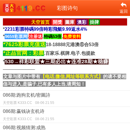
彩图诗句
返回
天空首页
開獎
圖庫
澳彩
掛牌
*
2231彩票特碼99倍時彩飛艇9.99返水4%
*
9659彩票网
,
注册送
,
特碼53倍
,
免费资料
*7625彩票充值送
18-18888元港澳⑥合53倍
*正品官网：彩票
.百家乐.棋牌.电子.包提款
530→祥彩联盟★三期必出★连准28期★稳赚
*
──────────
文章与图片中带有
【电话,微信,网址等联系方式】
的请不要相
信与进入,是骗子,已有多人上当,请周知！
086期:跑狗玄机/密圖詩
天空彩票 K333.CC
08-06 21:55
086期:赢钱诀玄机诗
天空彩票 K333.CC
08-06 21:55
086期:视频猜测:成熟