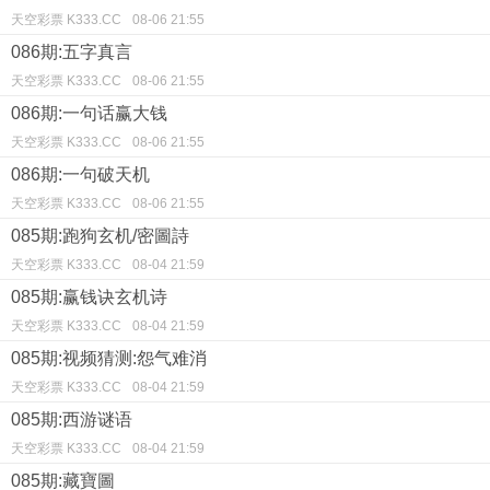
天空彩票 K333.CC
08-06 21:55
086期:五字真言
天空彩票 K333.CC
08-06 21:55
086期:一句话赢大钱
天空彩票 K333.CC
08-06 21:55
086期:一句破天机
天空彩票 K333.CC
08-06 21:55
085期:跑狗玄机/密圖詩
天空彩票 K333.CC
08-04 21:59
085期:赢钱诀玄机诗
天空彩票 K333.CC
08-04 21:59
085期:视频猜测:怨气难消
天空彩票 K333.CC
08-04 21:59
085期:西游谜语
天空彩票 K333.CC
08-04 21:59
085期:藏寶圖